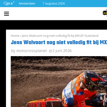
C
Amsterdam
7 augustus 2026
21.8
PRIMARY
MENU
Home
»
Jens Walvoort nog niet volledig fit bij MXGP Duitsland
Jens Walvoort nog niet volledig fit bij M
by
motocrossplanet
2 juni 2026