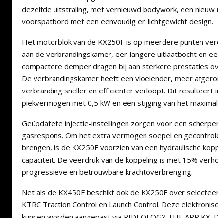
dezelfde uitstraling, met vernieuwd bodywork, een nieu
voorspatbord met een eenvoudig en lichtgewicht design.
Het motorblok van de KX250F is op meerdere punten verd
aan de verbrandingskamer, een langere uitlaatbocht en e
compactere demper dragen bij aan sterkere prestaties ov
De verbrandingskamer heeft een vloeiender, meer afger
verbranding sneller en efficiënter verloopt. Dit resulteert
piekvermogen met 0,5 kW en een stijging van het maxima
Geüpdatete injectie-instellingen zorgen voor een scherper
gasrespons. Om het extra vermogen soepel en gecontrole
brengen, is de KX250F voorzien van een hydraulische kop
capaciteit. De veerdruk van de koppeling is met 15% ver
progressieve en betrouwbare krachtoverbrenging.
Net als de KX450F beschikt ook de KX250F over selecte
KTRC Traction Control en Launch Control. Deze elektronis
kunnen worden aangepast via RIDEOLOGY THE APP KX. Daa