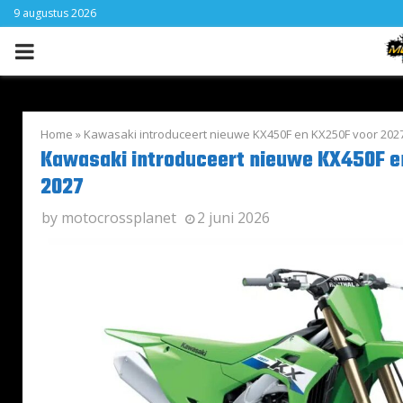
9 augustus 2026
PRIMARY
MENU
Home
»
Kawasaki introduceert nieuwe KX450F en KX250F voor 202
Kawasaki introduceert nieuwe KX450F e
2027
by
motocrossplanet
2 juni 2026