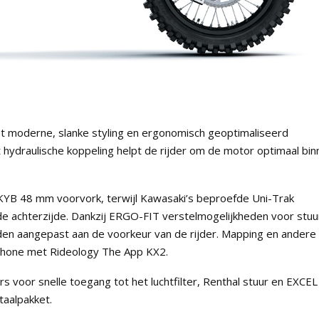
t moderne, slanke styling en ergonomisch geoptimaliseerd
t hydraulische koppeling helpt de rijder om de motor optimaal bi
KYB 48 mm voorvork, terwijl Kawasaki’s beproefde Uni-Trak
n de achterzijde. Dankzij ERGO-FIT verstelmogelijkheden voor stuu
den aangepast aan de voorkeur van de rijder. Mapping en andere
tphone met Rideology The App KX2.
s voor snelle toegang tot het luchtfilter, Renthal stuur en EXCEL
taalpakket.