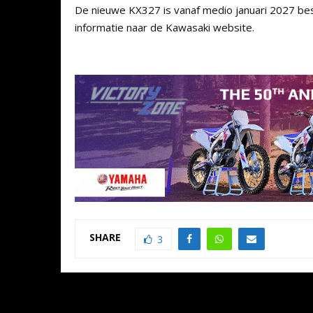
De nieuwe KX327 is vanaf medio januari 2027 be
informatie naar de Kawasaki website.
SHARE
3