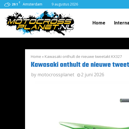
C
Amsterdam
9 augustus 2026
29.1
Home
Intern
Home
»
Kawasaki onthult de nieuwe tweetakt KX327
Kawasaki onthult de nieuwe twee
by
motocrossplanet
2 juni 2026