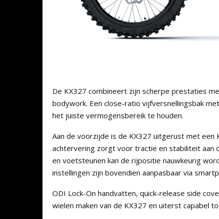
De KX327 combineert zijn scherpe prestaties me
bodywork. Een close-ratio vijfversnellingsbak me
het juiste vermogensbereik te houden.
Aan de voorzijde is de KX327 uitgerust met een 
achtervering zorgt voor tractie en stabiliteit aa
en voetsteunen kan de rijpositie nauwkeurig wor
instellingen zijn bovendien aanpasbaar via smar
ODI Lock-On handvatten, quick-release side cover
wielen maken van de KX327 en uiterst capabel to