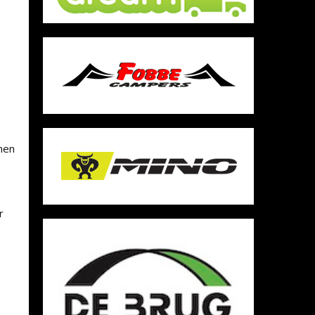
nnen
r