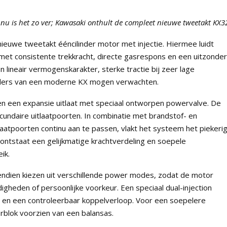
nu is het zo ver; Kawasaki onthult de compleet nieuwe tweetakt KX3
ieuwe tweetakt ééncilinder motor met injectie. Hiermee luidt
met consistente trekkracht, directe gasrespons en een uitzonderl
n lineair vermogenskarakter, sterke tractie bij zeer lage
ijders van een moderne KX mogen verwachten.
 en een expansie uitlaat met speciaal ontworpen powervalve. De
ndaire uitlaatpoorten. In combinatie met brandstof- en
aatpoorten continu aan te passen, vlakt het systeem het piekeri
 ontstaat een gelijkmatige krachtverdeling en soepele
ik.
vendien kiezen uit verschillende power modes, zodat de motor
eden of persoonlijke voorkeur. Een speciaal dual-injection
en een controleerbaar koppelverloop. Voor een soepelere
orblok voorzien van een balansas.