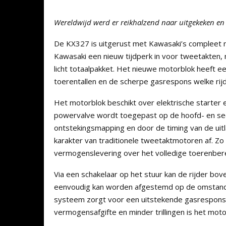
Wereldwijd werd er reikhalzend naar uitgekeken en 
De KX327 is uitgerust met Kawasaki’s compleet n
Kawasaki een nieuw tijdperk in voor tweetakten, 
licht totaalpakket. Het nieuwe motorblok heeft ee
toerentallen en de scherpe gasrespons welke r
Het motorblok beschikt over elektrische starter
powervalve wordt toegepast op de hoofd- en secu
ontstekingsmapping en door de timing van de uitl
karakter van traditionele tweetaktmotoren af. Zo
vermogenslevering over het volledige toerenbere
Via een schakelaar op het stuur kan de rijder bo
eenvoudig kan worden afgestemd op de omstandigh
systeem zorgt voor een uitstekende gasrespons 
vermogensafgifte en minder trillingen is het mot