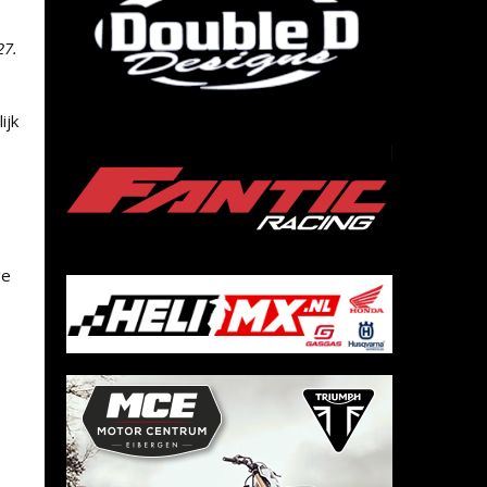
27.
ijk
ge