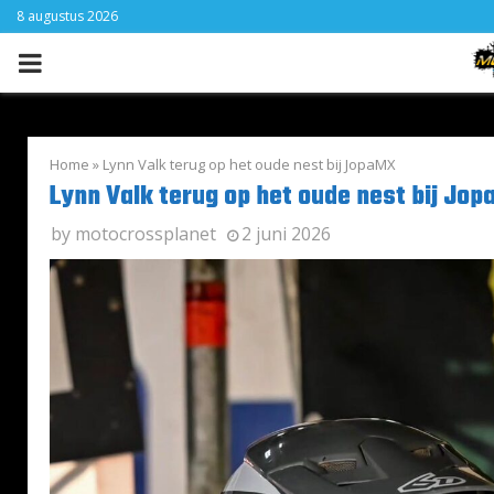
8 augustus 2026
PRIMARY
MENU
Home
»
Lynn Valk terug op het oude nest bij JopaMX
Lynn Valk terug op het oude nest bij Jo
by
motocrossplanet
2 juni 2026