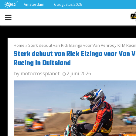
C
Amsterdam
6 augustus 2026
20.2
PRIMARY
MENU
Home
»
Sterk debuut van Rick Elzinga voor Van Venrooy KTM Racin
Sterk debuut van Rick Elzinga voor Van
Racing in Duitsland
by
motocrossplanet
2 juni 2026