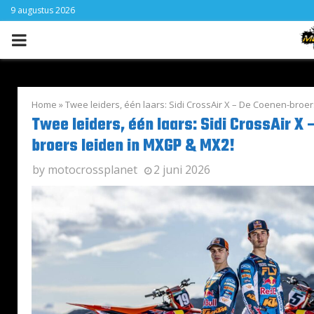
9 augustus 2026
PRIMARY
MENU
Home
»
Twee leiders, één laars: Sidi CrossAir X – De Coenen-broe
Twee leiders, één laars: Sidi CrossAir X
broers leiden in MXGP & MX2!
by
motocrossplanet
2 juni 2026