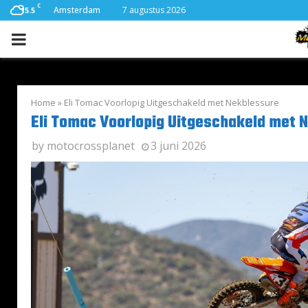
C
Amsterdam
7 augustus 2026
15.5
PRIMARY
MENU
Home
»
Eli Tomac Voorlopig Uitgeschakeld met Nekblessure
Eli Tomac Voorlopig Uitgeschakeld met 
by
motocrossplanet
3 juni 2026