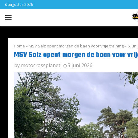
8 augustus 2026
PRIMARY
MENU
Home
»
MSV Salz opent morgen de baan voor vrije training – 6 juni
MSV Salz opent morgen de baan voor vrije
by
motocrossplanet
5 juni 2026