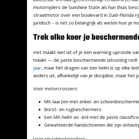
motorrijders de Sunshine State als hun thuis bes
straatmotor over een boulevard in Zuid-Florida r
juridisch – is net zo belangrijk als weten hoe je mo
Trek elke keer je beschermend
Het maakt niet uit of je een warming-upronde van v
maakt — de juiste beschermende uitrusting redt l
jaar
, maar het dragen van een helm is op elke leef
anders uit, afhankelijk van je discipline, maar het p
Voor motorcrossers:
MX-laarzen met enkel- en scheenbeschermi
Borst- en rugbeschermers
Een MX-helm en -bril met de juiste classifica
Gewatteerde handschoenen die zijn ontwor
Voor straatmotorrijders: