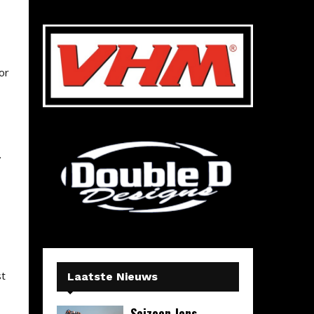
or
.
st
Laatste Nieuws
Seizoen Jens