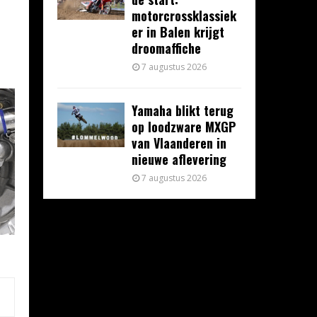
motorcrossklassiek
er in Balen krijgt
droomaffiche
7 augustus 2026
Yamaha blikt terug
op loodzware MXGP
van Vlaanderen in
nieuwe aflevering
7 augustus 2026