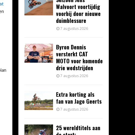
at
Walvoort voortijdig
en
voorbij door nieuwe
duimblessure
7 augustus 2026
Byron Dennis
versterkt CAT
MOTO voor komende
drie wedstrijden
plan
7 augustus 2026
Extra korting als
fan van Jago Geerts
7 augustus 2026
25 wereldtitels aan
de start: