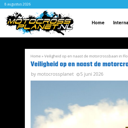
8 augustus 2026
Home
Intern
Home
»
Veiligheid op en naast de motorcrossbaan in Flo
Veiligheid op en naast de motorcr
by
motocrossplanet
5 juni 2026