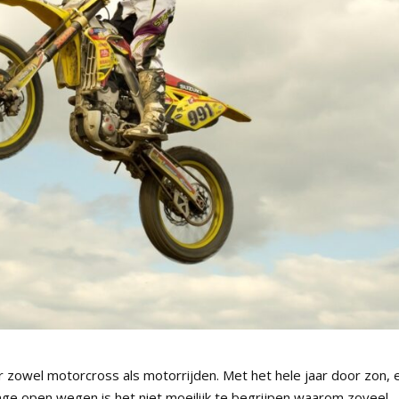
or zowel motorcross als motorrijden. Met het hele jaar door zon, 
ge open wegen is het niet moeilijk te begrijpen waarom zoveel