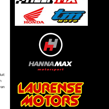
uit
n
van