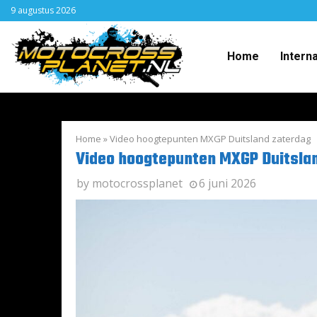
9 augustus 2026
Home
Intern
Home
»
Video hoogtepunten MXGP Duitsland zaterdag
Video hoogtepunten MXGP Duitsla
by
motocrossplanet
6 juni 2026