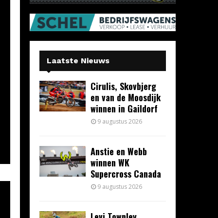
Laatste Nieuws
Cirulis, Skovbjerg
en van de Moosdijk
winnen in Gaildorf
9 augustus 2026
Anstie en Webb
winnen WK
Supercross Canada
9 augustus 2026
Levi Townley