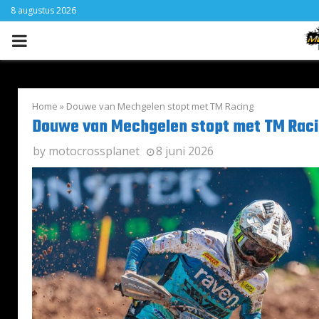
8 augustus 2026
PRIMARY
MENU
Home
»
Douwe van Mechgelen stopt met TM Racing
Douwe van Mechgelen stopt met TM Rac
by
motocrossplanet
8 juni 2026