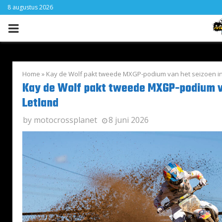
8 augustus 2026
PRIMARY
MENU
Home
»
Kay de Wolf pakt tweede MXGP-podium van het seizoen in
Kay de Wolf pakt tweede MXGP-podium va
Letland
by
motocrossplanet
8 juni 2026