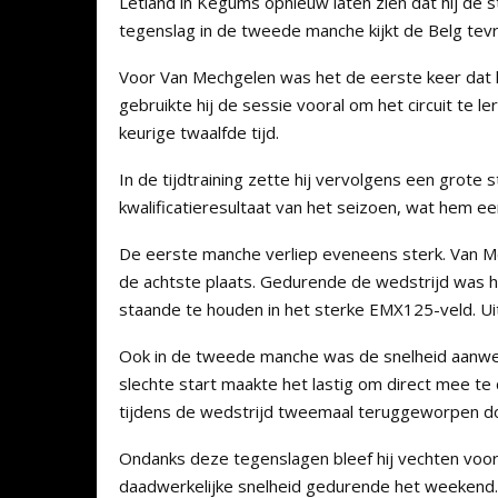
Letland in Kegums opnieuw laten zien dat hij de 
tegenslag in de tweede manche kijkt de Belg tev
Voor Van Mechgelen was het de eerste keer dat hij
gebruikte hij de sessie vooral om het circuit te 
keurige twaalfde tijd.
In de tijdtraining zette hij vervolgens een grote
kwalificatieresultaat van het seizoen, wat hem e
De eerste manche verliep eveneens sterk. Van M
de achtste plaats. Gedurende de wedstrijd was hi
staande te houden in het sterke EMX125-veld. Uite
Ook in de tweede manche was de snelheid aanwezi
slechte start maakte het lastig om direct mee te
tijdens de wedstrijd tweemaal teruggeworpen doo
Ondanks deze tegenslagen bleef hij vechten voor 
daadwerkelijke snelheid gedurende het weekend.