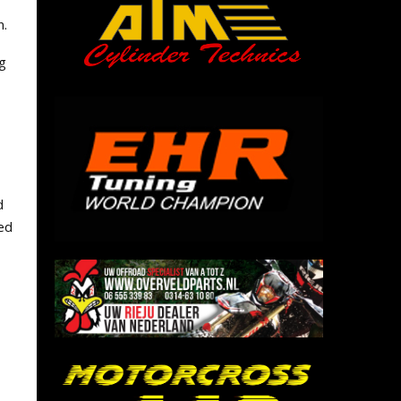
n.
ng
d
oed