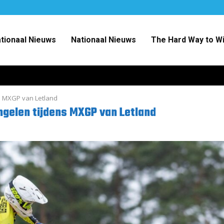
ationaal Nieuws
Nationaal Nieuws
The Hard Way to W
s MXGP van Letland
hgelen tijdens MXGP van Letland