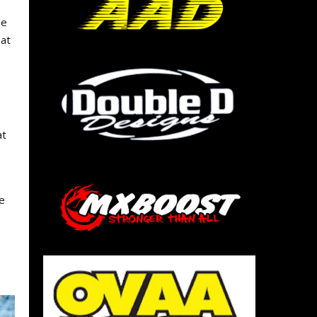
de
aat
at
e