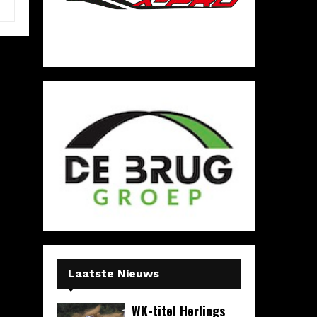
Laatste Nieuws
WK-titel Herlings