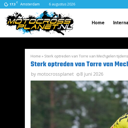
C
Amsterdam
6 augustus 2026
17.3
Home
Intern
Home
»
Sterk optreden van Torre van Mechgelen tijden
Sterk optreden van Torre van Mec
by
motocrossplanet
8 juni 2026