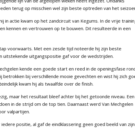
stijgende lijn van de afgelopen weken heeft ingezet. Ondanks
reden terug op misschien wel zijn beste optreden van het seizoe
 in actie kwam op het zandcircuit van Kegums. In de vrije traini
leren kennen en vertrouwen op te bouwen. Dit resulteerde in een
 stap voorwaarts. Met een zesde tijd noteerde hij zijn beste
en uitstekende uitgangspositie gaf voor de wedstrijden.
echgelen kende een goede start en reed in de openingsfase ron
j betrokken bij verschillende mooie gevechten en wist hij zich g
indelijk kwam hij als twaalfde over de finish.
g, maar het resultaat bleef achter bij het getoonde niveau. Een
 doen in de strijd om de top tien. Daarnaast werd Van Mechgelen
r valpartijen.
iedere positie, al gaf de eindklassering geen goed beeld van zijn