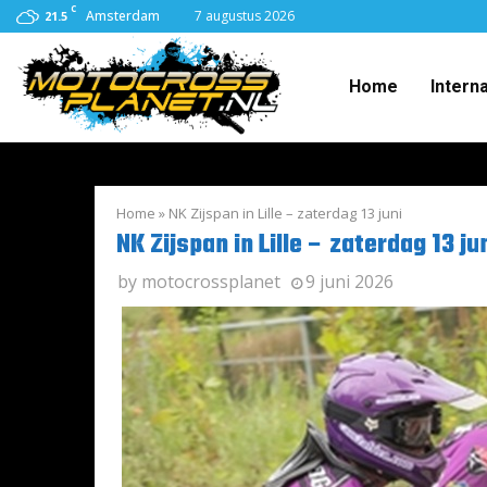
C
Amsterdam
7 augustus 2026
21.5
Home
Intern
Home
»
NK Zijspan in Lille – zaterdag 13 juni
NK Zijspan in Lille – zaterdag 13 ju
by
motocrossplanet
9 juni 2026