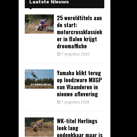
Laatste Nieuws
25 wereldtitels aan
de start:
motorcrossklassiek
er in Balen krijgt
droomaffiche
7 augustus 2026
Yamaha blikt terug
op loodzware MXGP
van Vlaanderen in
nieuwe aflevering
7 augustus 2026
WK-titel Herlings
leek lang
ondenkbaar maar is