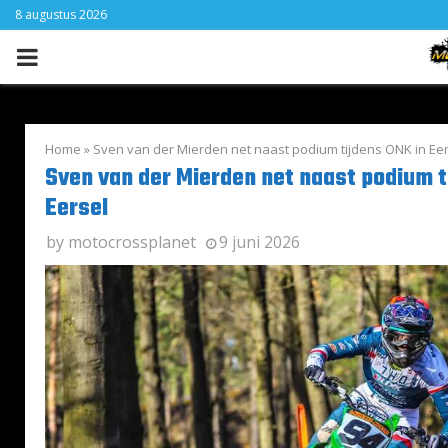
8 augustus 2026
PRIMARY
MENU
Home
»
Sven van der Mierden net naast podium tijdens ONK in Eer
Sven van der Mierden net naast podium t
Eersel
by
motocrossplanet
9 juni 2026