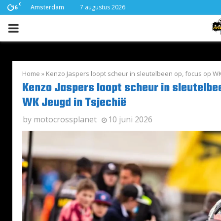
C
Amsterdam
7 augustus 2026
16
PRIMARY
MENU
Home
»
Kenzo Jaspers loopt scheur in sleutelbeen op, focus op WK
Kenzo Jaspers loopt scheur in sleutelbe
WK Jeugd in Tsjechië
by
motocrossplanet
10 juni 2026