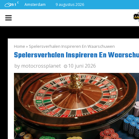
C
Amsterdam
9 augustus 2026
29.1
PRIMARY
MENU
Home
»
Spelersverhalen Inspireren En Waarschuwen
Spelersverhalen Inspireren En Waarsch
by
motocrossplanet
10 juni 2026