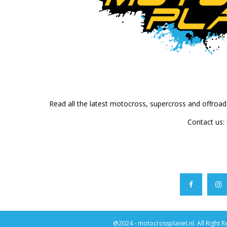
Read all the latest motocross, supercross and offroa
Contact us:
@2024 - motocrossplanet.nl. All Right