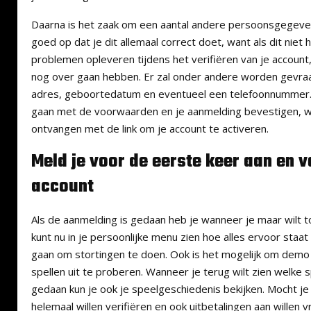
Daarna is het zaak om een aantal andere persoonsgegevens 
goed op dat je dit allemaal correct doet, want als dit niet h
problemen opleveren tijdens het verifiëren van je account
nog over gaan hebben. Er zal onder andere worden gevra
adres, geboortedatum en eventueel een telefoonnummer. 
gaan met de voorwaarden en je aanmelding bevestigen, wa
ontvangen met de link om je account te activeren.
Meld je voor de eerste keer aan en ve
account
Als de aanmelding is gedaan heb je wanneer je maar wilt t
kunt nu in je persoonlijke menu zien hoe alles ervoor staa
gaan om stortingen te doen. Ook is het mogelijk om demo 
spellen uit te proberen. Wanneer je terug wilt zien welke 
gedaan kun je ook je speelgeschiedenis bekijken. Mocht je
helemaal willen verifiëren en ook uitbetalingen aan willen 