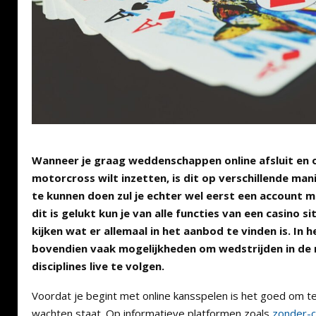
Wanneer je graag weddenschappen online afsluit en 
motorcross wilt inzetten, is dit op verschillende man
te kunnen doen zul je echter wel eerst een account
dit is gelukt kun je van alle functies van een casino 
kijken wat er allemaal in het aanbod te vinden is. In 
bovendien vaak mogelijkheden om wedstrijden in de
disciplines live te volgen.
Voordat je begint met online kansspelen is het goed om t
wachten staat. Op informatieve platformen zoals
zonder-c