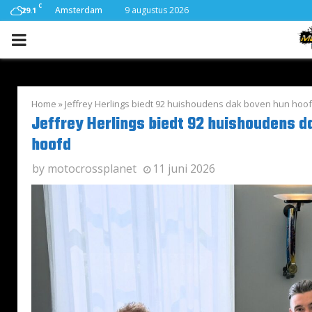
C
Amsterdam
9 augustus 2026
29.1
PRIMARY
MENU
Home
»
Jeffrey Herlings biedt 92 huishoudens dak boven hun hoo
Jeffrey Herlings biedt 92 huishoudens d
hoofd
by
motocrossplanet
11 juni 2026