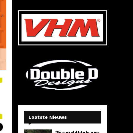
Laatste Nieuws
25 wereldtitels aan