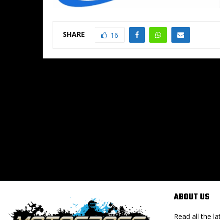
SHARE
16
ABOUT US
Read all the 