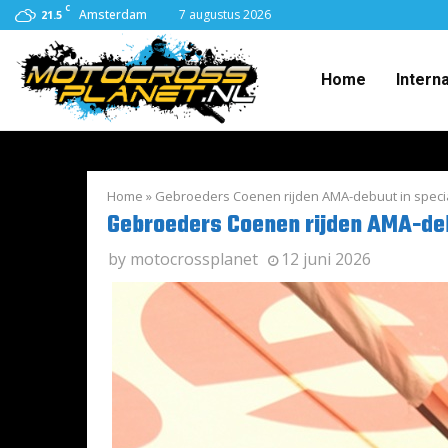
C
Amsterdam
7 augustus 2026
21.5
Home
Intern
Home
»
Gebroeders Coenen rijden AMA-debuut in specia
Gebroeders Coenen rijden AMA-deb
by
motocrossplanet
12 juni 2026