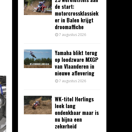
de start:
motorcrossklassiek
er in Balen krijgt
droomaffiche
7 augustus 2026
Yamaha blikt terug
op loodzware MXGP
van Vlaanderen in
nieuwe aflevering
7 augustus 2026
WK-titel Herlings
leek lang
ondenkbaar maar is
nu bijna een
zekerheid