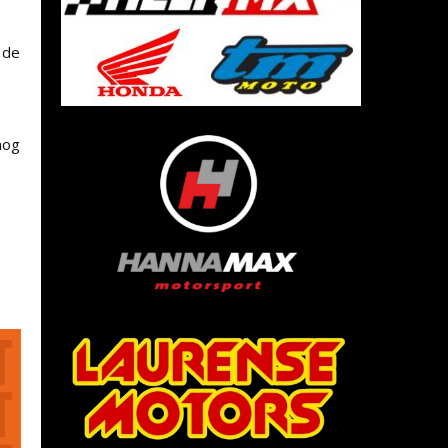
 de
nog