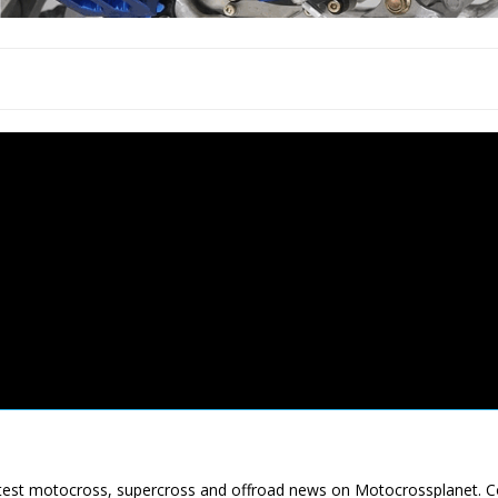
latest motocross, supercross and offroad news on Motocrossplanet. 