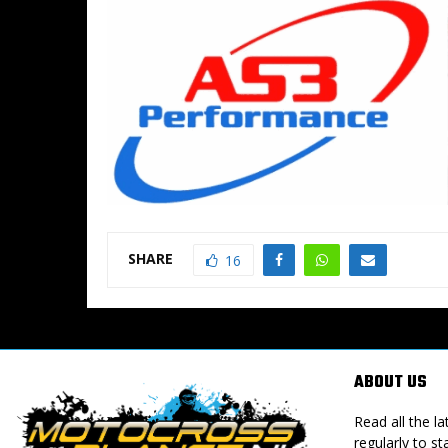
SHARE
16
ABOUT US
Read all the 
regularly to st