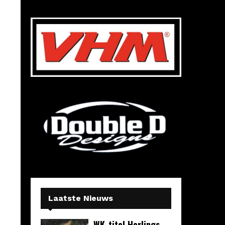
Laatste Nieuws
WK-titel Herlings