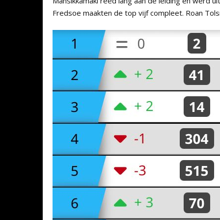
Mansikkamaki reed lang aan de leiding en werd u
Fredsoe maakten de top vijf compleet. Roan Tolsm