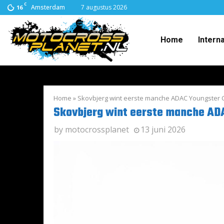
C
Amsterdam
7 augustus 2026
16
Home
Intern
Home
»
Skovbjerg wint eerste manche ADAC Youngster 
Skovbjerg wint eerste manche AD
by
motocrossplanet
13 juni 2026