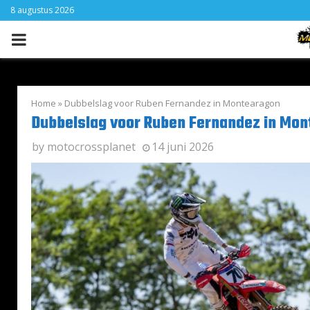
8 augustus 2026
PRIMARY
MENU
Home
»
Dubbelslag voor Ruben Fernandez in Montearagon
Dubbelslag voor Ruben Fernandez in Mo
by
motocrossplanet
14 juni 2026