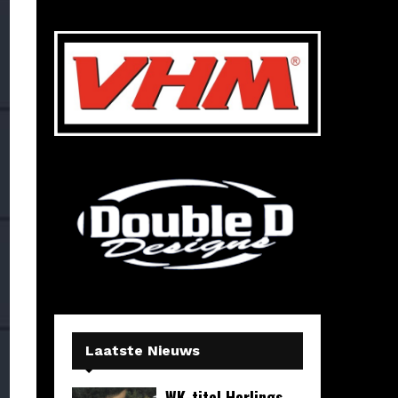
Laatste Nieuws
WK-titel Herlings