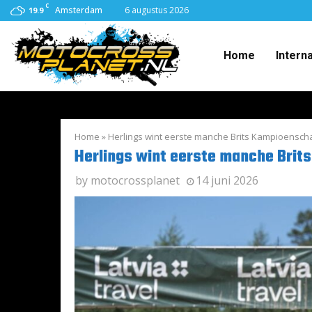
C
Amsterdam
6 augustus 2026
19.9
Home
Intern
Home
»
Herlings wint eerste manche Brits Kampioensch
Herlings wint eerste manche Bri
by
motocrossplanet
14 juni 2026