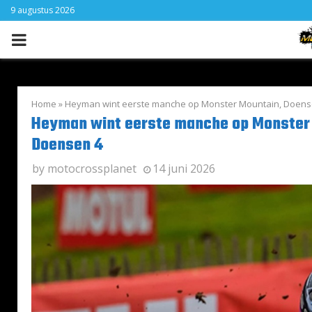
9 augustus 2026
PRIMARY
MENU
Home
»
Heyman wint eerste manche op Monster Mountain, Doens
Heyman wint eerste manche op Monster
Doensen 4
by
motocrossplanet
14 juni 2026