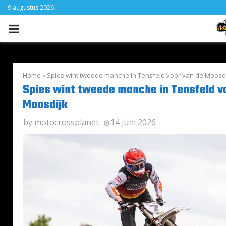
9 augustus 2026
PRIMARY
MENU
Home
»
Spies wint tweede manche in Tensfeld voor van de Moosd
Spies wint tweede manche in Tensfeld v
Moosdijk
by
motocrossplanet
14 juni 2026