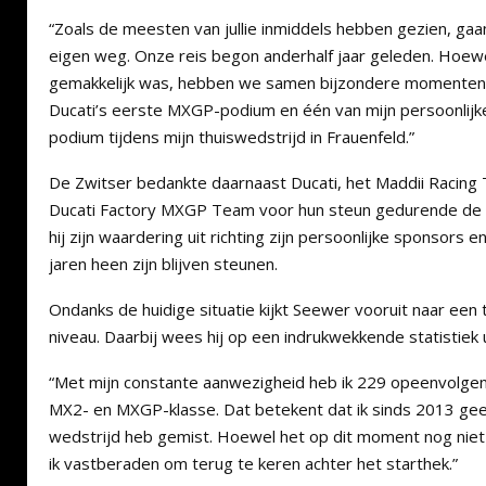
“Zoals de meesten van jullie inmiddels hebben gezien, gaan
eigen weg. Onze reis begon anderhalf jaar geleden. Hoewel 
gemakkelijk was, hebben we samen bijzondere momente
Ducati’s eerste MXGP-podium en één van mijn persoonlijk
podium tijdens mijn thuiswedstrijd in Frauenfeld.”
De Zwitser bedankte daarnaast Ducati, het Maddii Racing
Ducati Factory MXGP Team voor hun steun gedurende de
hij zijn waardering uit richting zijn persoonlijke sponsors 
jaren heen zijn blijven steunen.
Ondanks de huidige situatie kijkt Seewer vooruit naar een
niveau. Daarbij wees hij op een indrukwekkende statistiek ui
“Met mijn constante aanwezigheid heb ik 229 opeenvolgen
MX2- en MXGP-klasse. Dat betekent dat ik sinds 2013 ge
wedstrijd heb gemist. Hoewel het op dit moment nog niet 
ik vastberaden om terug te keren achter het starthek.”