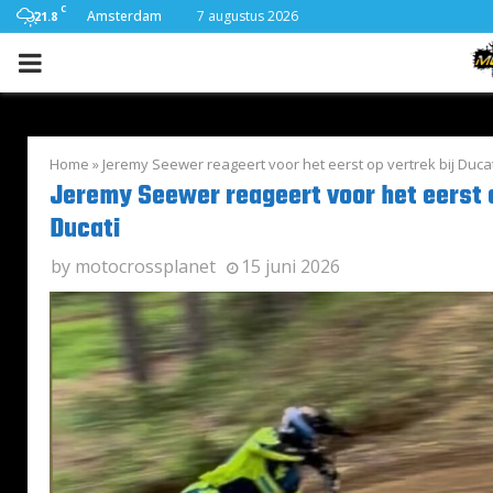
C
Amsterdam
7 augustus 2026
21.8
PRIMARY
MENU
Home
»
Jeremy Seewer reageert voor het eerst op vertrek bij Ducat
Jeremy Seewer reageert voor het eerst o
Ducati
by
motocrossplanet
15 juni 2026