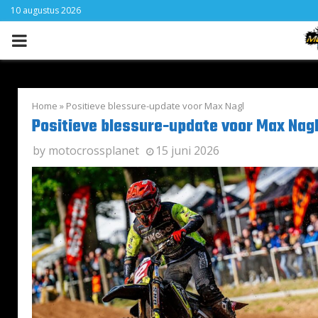
10 augustus 2026
PRIMARY
MENU
Home
»
Positieve blessure-update voor Max Nagl
Positieve blessure-update voor Max Nag
by
motocrossplanet
15 juni 2026