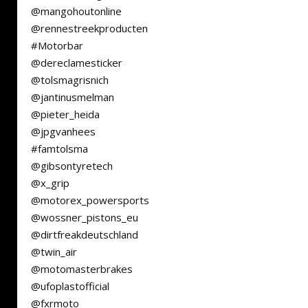
@mangohoutonline
@rennestreekproducten
#Motorbar
@dereclamesticker
@tolsmagrisnich
@jantinusmelman
@pieter_heida
@jpgvanhees
#famtolsma
@gibsontyretech
@x_grip
@motorex_powersports
@wossner_pistons_eu
@dirtfreakdeutschland
@twin_air
@motomasterbrakes
@ufoplastofficial
@fxrmoto