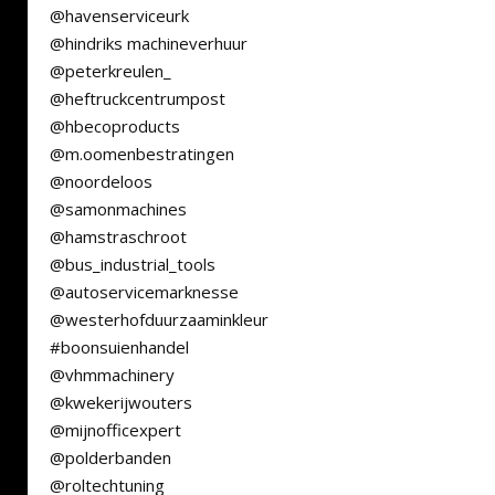
@havenserviceurk
@hindriks machineverhuur
@peterkreulen_
@heftruckcentrumpost
@hbecoproducts
@m.oomenbestratingen
@noordeloos
@samonmachines
@hamstraschroot
@bus_industrial_tools
@autoservicemarknesse
@westerhofduurzaaminkleur
#boonsuienhandel
@vhmmachinery
@kwekerijwouters
@mijnofficexpert
@polderbanden
@roltechtuning