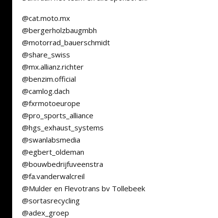
@cat.moto.mx
@bergerholzbaugmbh
@motorrad_bauerschmidt
@share_swiss
@mx.allianz.richter
@benzim.official
@camlog.dach
@fxrmotoeurope
@pro_sports_alliance
@hgs_exhaust_systems
@swanlabsmedia
@egbert_oldeman
@bouwbedrijfuveenstra
@fa.vanderwalcreil
@Mulder en Flevotrans bv Tollebeek
@sortasrecycling
@adex_groep