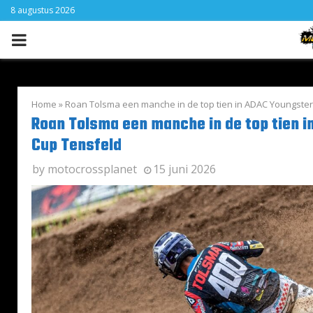
8 augustus 2026
PRIMARY
MENU
Home
»
Roan Tolsma een manche in de top tien in ADAC Youngste
Roan Tolsma een manche in de top tien 
Cup Tensfeld
by
motocrossplanet
15 juni 2026