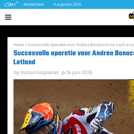
C
Amsterdam
9 augustus 2026
29.1
PRIMARY
MENU
Home
»
Succesvolle operatie voor Andrea Bonacorsi na crash in L
Succesvolle operatie voor Andrea Bonaco
Letland
by
motocrossplanet
16 juni 2026