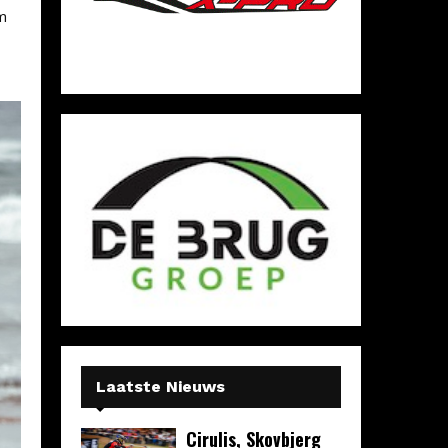
m
Laatste Nieuws
Cirulis, Skovbjerg