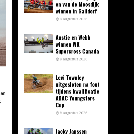
en van de Moosdijk
winnen in Gaildorf
9 augustus 2026
Anstie en Webb
winnen WK
Supercross Canada
9 augustus 2026
Levi Townley
uitgesloten na fout
tijdens kwalificatie
aan
ADAC Youngsters
g
Cup
8 augustus 2026
Jacky Janssen