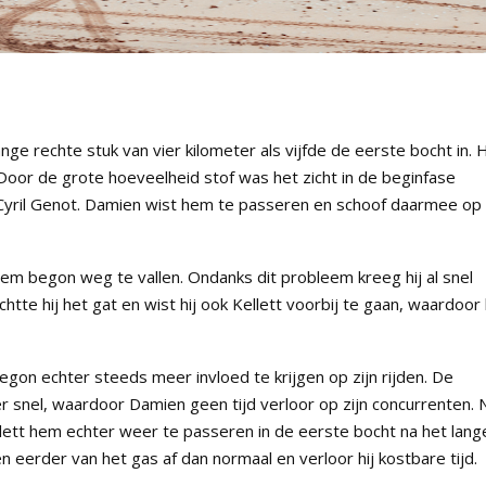
e rechte stuk van vier kilometer als vijfde de eerste bocht in. H
. Door de grote hoeveelheid stof was het zicht in de beginfase
n Cyril Genot. Damien wist hem te passeren en schoof daarmee op
rem begon weg te vallen. Ondanks dit probleem kreeg hij al snel
htte hij het gat en wist hij ook Kellett voorbij te gaan, waardoor 
n echter steeds meer invloed te krijgen op zijn rijden. De
er snel, waardoor Damien geen tijd verloor op zijn concurrenten. 
lett hem echter weer te passeren in de eerste bocht na het lang
erder van het gas af dan normaal en verloor hij kostbare tijd.