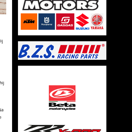
ij
hij
Na
e