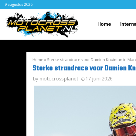
9 augustus 2026
Home
Intern
Home
»
Sterke strandrace voor Damien Knuiman in Mar
Sterke strandrace voor Damien K
by
motocrossplanet
17 juni 2026