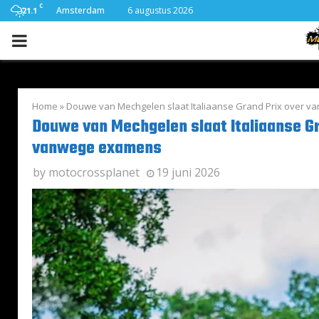
C
Amsterdam
6 augustus 2026
21.1
PRIMARY
MENU
Home
»
Douwe van Mechgelen slaat Italiaanse Grand Prix over 
Douwe van Mechgelen slaat Italiaanse Gr
vanwege examens
by
motocrossplanet
19 juni 2026