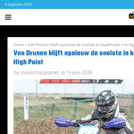
9 augustus 2026
PRIMARY
MENU
Home
»
Van Drunen blijft opnieuw de snelste in kwalificatie 2 in Hi
Van Drunen blijft opnieuw de snelste in k
High Point
by
motocrossplanet
19 juni 2026