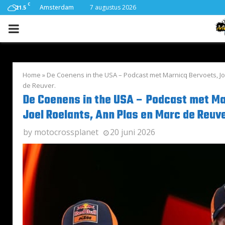
C
Amsterdam
7 augustus 2026
21.5
PRIMARY
MENU
Home
»
De Coenens in the USA – Podcast met Marnicq Bervoets, Jo
de Reuver.
De Coenens in the USA – Podcast met Ma
Joel Roelants, Ann Plas en Marc de Reuve
by
motocrossplanet
20 juni 2026