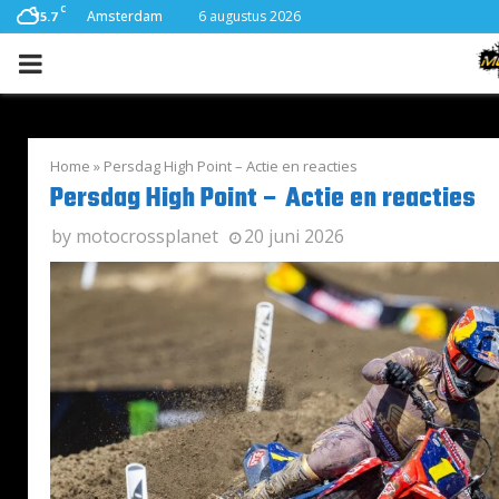
C
Amsterdam
6 augustus 2026
15.7
PRIMARY
MENU
Home
»
Persdag High Point – Actie en reacties
Persdag High Point – Actie en reacties
by
motocrossplanet
20 juni 2026