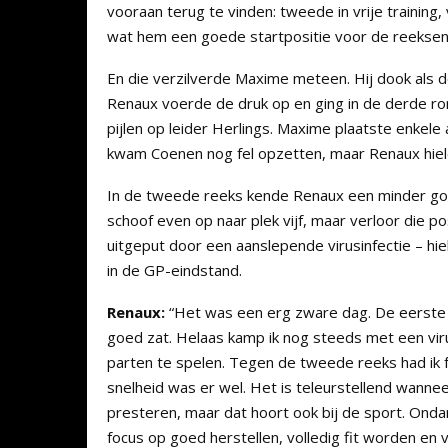
vooraan terug te vinden: tweede in vrije training, 
wat hem een goede startpositie voor de reekse
En die verzilverde Maxime meteen. Hij dook als de
Renaux voerde de druk op en ging in de derde ron
pijlen op leider Herlings. Maxime plaatste enkele
kwam Coenen nog fel opzetten, maar Renaux hield
In de tweede reeks kende Renaux een minder goed
schoof even op naar plek vijf, maar verloor die 
uitgeput door een aanslepende virusinfectie – hi
in de GP-eindstand.
Renaux:
“Het was een erg zware dag. De eerste r
goed zat. Helaas kamp ik nog steeds met een v
parten te spelen. Tegen de tweede reeks had ik 
snelheid was er wel. Het is teleurstellend wanneer
presteren, maar dat hoort ook bij de sport. Ondank
focus op goed herstellen, volledig fit worden en