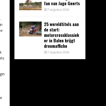
fan van Jago Geerts
7 augustus 2026
.
25 wereldtitels aan
jn
de start:
se
motorcrossklassiek
er in Balen krijgt
droomaffiche
k
7 augustus 2026
ats
gin
de