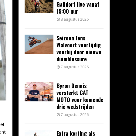
Gaildorf live vanaf
15:00 uur
8 augustus 2026
Seizoen Jens
Walvoort voortijdig
voorbij door nieuwe
duimblessure
7 augustus 2026
Byron Dennis
versterkt CAT
MOTO voor komende
drie wedstrijden
7 augustus 2026
el
ant
Extra korting als