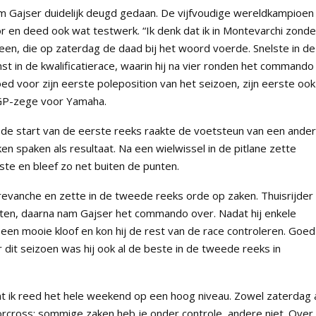
m Gajser duidelijk deugd gedaan. De vijfvoudige wereldkampioen
or en deed ook wat testwerk. “Ik denk dat ik in Montevarchi zonde
Sloveen, die op zaterdag de daad bij het woord voerde. Snelste in de
winst in de kwalificatierace, waarin hij na vier ronden het commando
ed voor zijn eerste poleposition van het seizoen, zijn eerste ook
GP-zege voor Yamaha.
n de start van de eerste reeks raakte de voetsteun van een ande
ken spaken als resultaat. Na een wielwissel in de pitlane zette
ste en bleef zo net buiten de punten.
evanche en zette in de tweede reeks orde op zaken. Thuisrijder
ten, daarna nam Gajser het commando over. Nadat hij enkele
 een mooie kloof en kon hij de rest van de race controleren. Goed
dit seizoen was hij ook al de beste in de tweede reeks in
t ik reed het hele weekend op een hoog niveau. Zowel zaterdag 
orcross: sommige zaken heb je onder controle, andere niet. Over