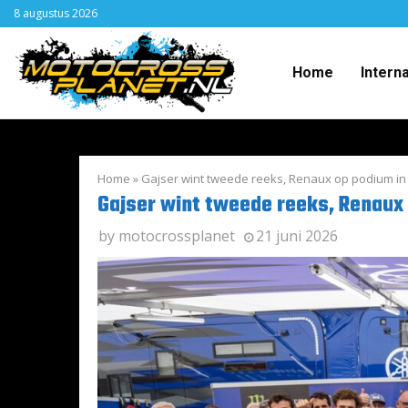
8 augustus 2026
Home
Intern
Home
»
Gajser wint tweede reeks, Renaux op podium in I
Gajser wint tweede reeks, Renaux o
by
motocrossplanet
21 juni 2026