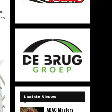
n.
ten
Laatste Nieuws
ADAC Masters