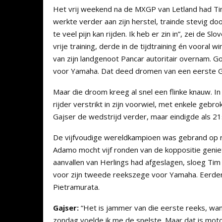
Het vrij weekend na de MXGP van Letland had Ti
werkte verder aan zijn herstel, trainde stevig do
te veel pijn kan rijden. Ik heb er zin in”, zei de 
vrije training, derde in de tijdtraining én vooral 
van zijn landgenoot Pancar autoritair overnam. Go
voor Yamaha. Dat deed dromen van een eerste 
Maar die droom kreeg al snel een flinke knauw. I
rijder verstrikt in zijn voorwiel, met enkele gebro
Gajser de wedstrijd verder, maar eindigde als 21
De vijfvoudige wereldkampioen was gebrand op r
Adamo mocht vijf ronden van de koppositie genie
aanvallen van Herlings had afgeslagen, sloeg Tim
voor zijn tweede reekszege voor Yamaha. Eerder 
Pietramurata.
Gajser:
“Het is jammer van die eerste reeks, wan
zondag voelde ik me de snelste. Maar dat is mot