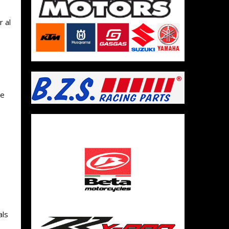
r al
re
als