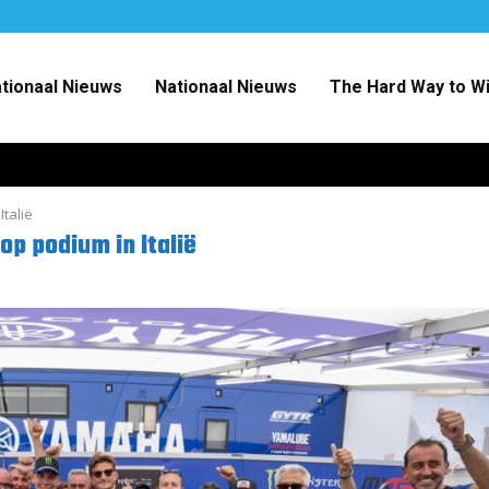
ationaal Nieuws
Nationaal Nieuws
The Hard Way to W
talië
p podium in Italië