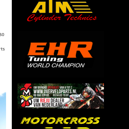
980
rts