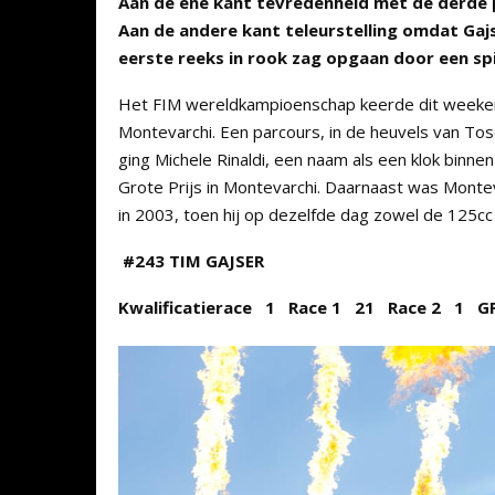
Aan de ene kant tevredenheid met de derde 
Aan de andere kant teleurstelling omdat Gaj
eerste reeks in rook zag opgaan door een spi
Het FIM wereldkampioenschap keerde dit weekend
Montevarchi. Een parcours, in de heuvels van To
ging Michele Rinaldi, een naam als een klok binne
Grote Prijs in Montevarchi. Daarnaast was Monte
in 2003, toen hij op dezelfde dag zowel de 125
#243 TIM GAJSER
Kwalificatierace 1 Race 1 21 Race 2 1
G