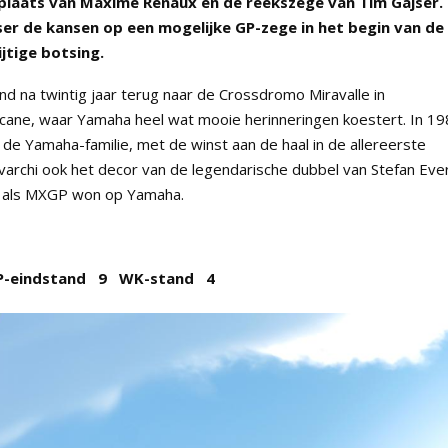
plaats van Maxime Renaux en de reekszege van Tim Gajser.
ser de kansen op een mogelijke GP-zege in het begin van de
jtige botsing.
 na twintig jaar terug naar de Crossdromo Miravalle in
scane, waar Yamaha heel wat mooie herinneringen koestert. In 1
n de Yamaha-familie, met de winst aan de haal in de allereerste
varchi ook het decor van de legendarische dubbel van Stefan Eve
cc als MXGP won op Yamaha.
P-eindstand
9
WK-stand
4