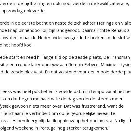
vierde in de tijdtraining en ook mooi vierde in de kwalificatierace,
n op zondag opleverde.
rde in de eerste bocht en nestelde zich achter Herlings en Vialle
de knap binnendoor bij zijn landgenoot. Daarna richtte Renaux zi
 aanvallen, maar de Nederlander weigerde te breken. In de slotfa
 het hoofd koel.
e start en reed hij lange tijd op de zesde plaats. De Fransman
positie een ronde later opnieuw aan Romain Febvre. Maxime – fysie
eld de zesde plek vast. En dat volstond voor een mooie derde pla
eeks was heel positief en ik voelde dat mijn tempo vanaf het be
irus en dat begon me naarmate de dag vorderde steeds meer
fysiek gewoon niets meer over. Dat was frustrerend, want de
 je lichaam je verhindert om op je gebruikelijke niveau te
s alles ben ik erg blij dat ik opnieuw op het podium sta. Nu ligt 
 volgend weekend in Portugal nog sterker terugkomen.”