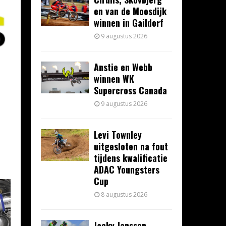
en van de Moosdijk
winnen in Gaildorf
9 augustus 2026
Anstie en Webb
winnen WK
Supercross Canada
9 augustus 2026
Levi Townley
uitgesloten na fout
tijdens kwalificatie
ADAC Youngsters
Cup
8 augustus 2026
Jacky Janssen