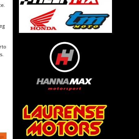
ce.
weg
rto
s.