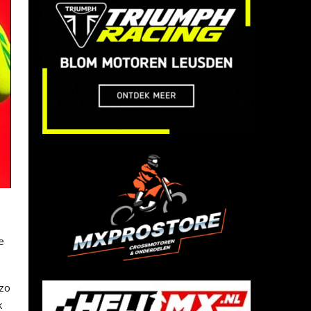
e
nzo
k