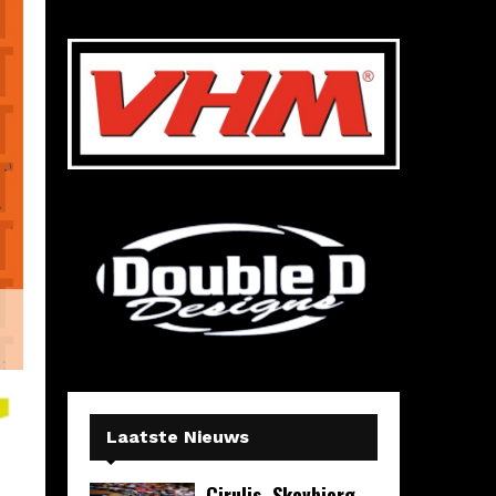
Laatste Nieuws
Cirulis, Skovbjerg