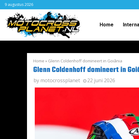
9 augustus 2026
Home
Intern
Home
»
Glenn Coldenhoff domineert in Goiânia
Glenn Coldenhoff domineert in Goi
by
motocrossplanet
22 juni 2026