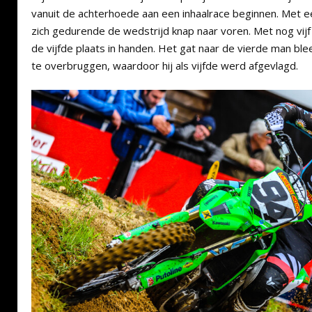
vanuit de achterhoede aan een inhaalrace beginnen. Met e
zich gedurende de wedstrijd knap naar voren. Met nog vijf 
de vijfde plaats in handen. Het gat naar de vierde man bl
te overbruggen, waardoor hij als vijfde werd afgevlagd.