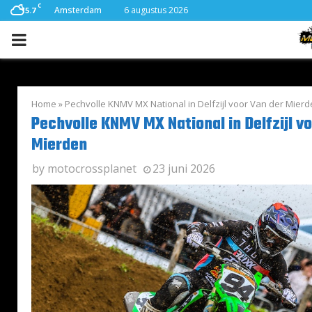
C
Amsterdam
6 augustus 2026
15.7
PRIMARY
MENU
Home
»
Pechvolle KNMV MX National in Delfzijl voor Van der Mier
Pechvolle KNMV MX National in Delfzijl v
Mierden
by
motocrossplanet
23 juni 2026