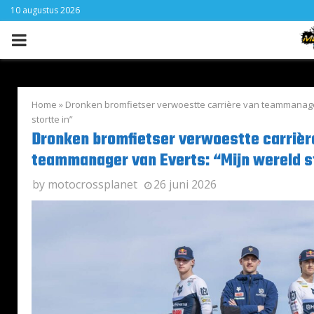
10 augustus 2026
PRIMARY
MENU
Home
»
Dronken bromfietser verwoestte carrière van teammanager
stortte in”
Dronken bromfietser verwoestte carrièr
teammanager van Everts: “Mijn wereld st
by
motocrossplanet
26 juni 2026