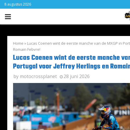
8 augustus 2026
PRIMARY
MENU
Home
»
Lucas Coenen wint de eerste manche van de MXGP in Portu
Romain Febvre!
Lucas Coenen wint de eerste manche va
Portugal voor Jeffrey Herlings en Romai
by
motocrossplanet
28 juni 2026