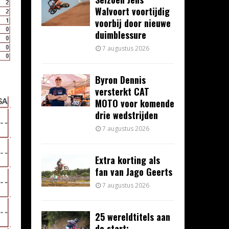
Walvoort voortijdig
voorbij door nieuwe
duimblessure
7 augustus 2026
Byron Dennis
versterkt CAT
MOTO voor komende
drie wedstrijden
7 augustus 2026
Extra korting als
fan van Jago Geerts
7 augustus 2026
25 wereldtitels aan
de start: