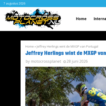
7 augustus 2026
Home
Intern
Home
»
Jeffrey Herlings wint de MXGP van Portugal
Jeffrey Herlings wint de MXGP van
by
motocrossplanet
28 juni 2026