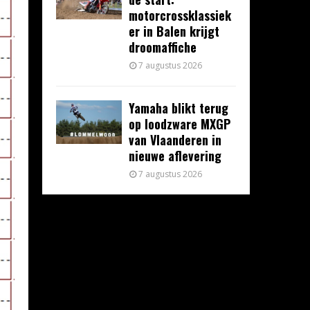
motorcrossklassiek
er in Balen krijgt
droomaffiche
7 augustus 2026
Yamaha blikt terug
op loodzware MXGP
van Vlaanderen in
nieuwe aflevering
7 augustus 2026