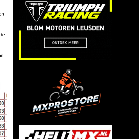
en
de.
an