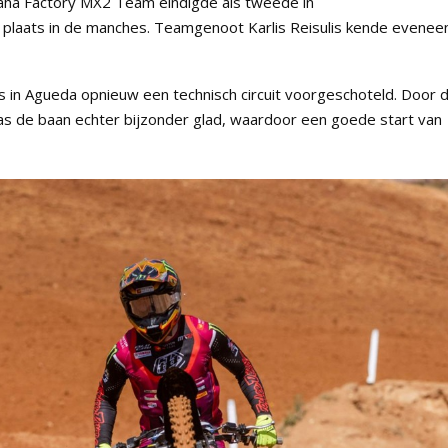
aha Factory MX2 Team eindigde als tweede in
 plaats in de manches. Teamgenoot Karlis Reisulis kende evenee
rs in Agueda opnieuw een technisch circuit voorgeschoteld. Door 
s de baan echter bijzonder glad, waardoor een goede start van