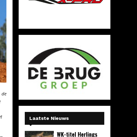
n de
e
et
Laatste Nieuws
WK-titel Herlings
ar