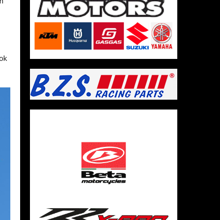
en
ok