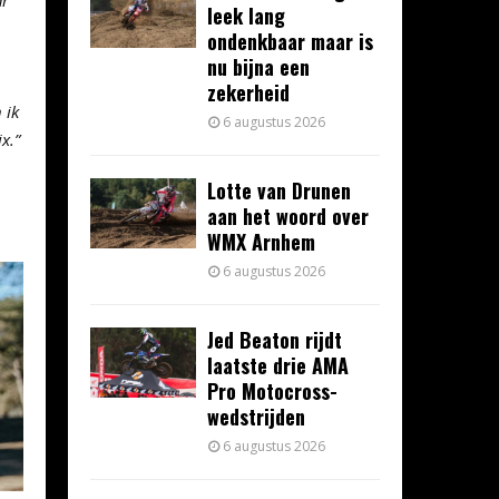
leek lang
ondenkbaar maar is
nu bijna een
zekerheid
 ik
6 augustus 2026
x.”
Lotte van Drunen
aan het woord over
WMX Arnhem
6 augustus 2026
Jed Beaton rijdt
laatste drie AMA
Pro Motocross-
wedstrijden
6 augustus 2026