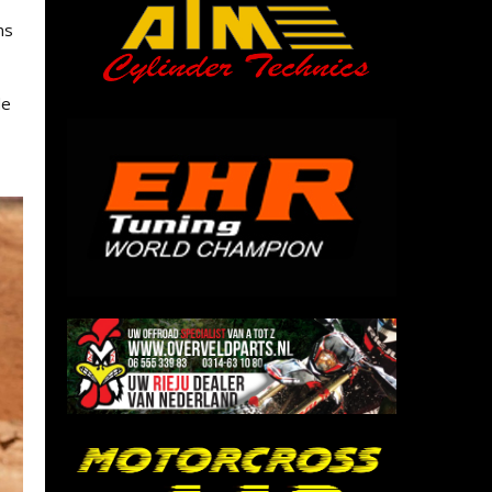
ns
de