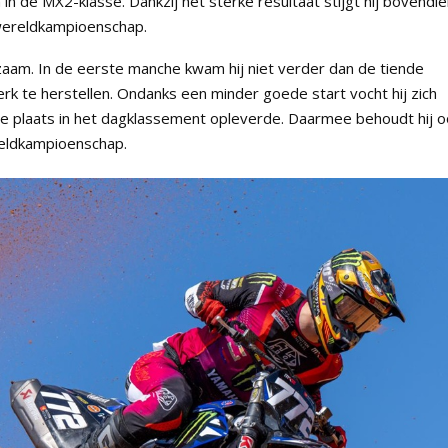
in de MX2-klasse. Dankzij het sterke resultaat stijgt hij bovendi
 wereldkampioenschap.
zaam. In de eerste manche kwam hij niet verder dan de tiende
erk te herstellen. Ondanks een minder goede start vocht hij zich
e plaats in het dagklassement opleverde. Daarmee behoudt hij o
reldkampioenschap.