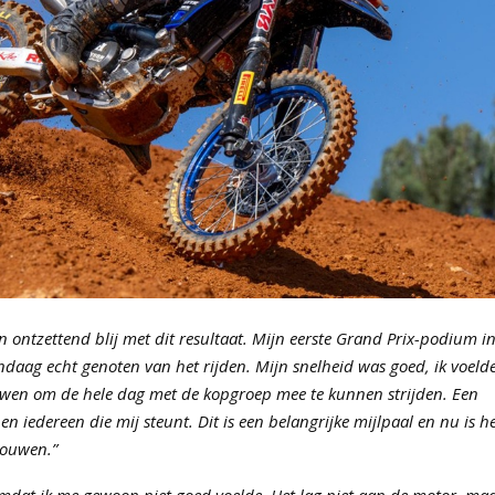
 ontzettend blij met dit resultaat. Mijn eerste Grand Prix-podium i
ndaag echt genoten van het rijden. Mijn snelheid was goed, ik voeld
uwen om de hele dag met de kopgroep mee te kunnen strijden. Een
 iedereen die mij steunt. Dit is een belangrijke mijlpaal en nu is h
bouwen.”
omdat ik me gewoon niet goed voelde. Het lag niet aan de motor, ma