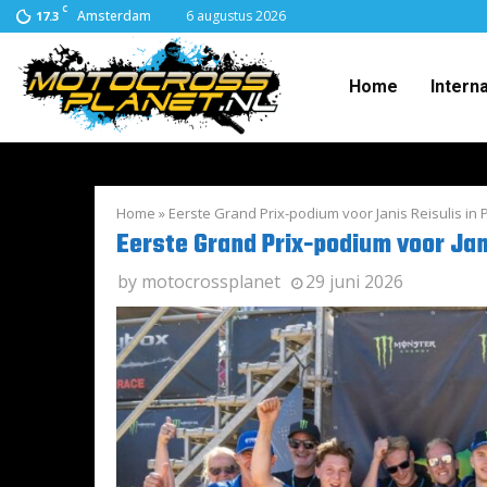
C
Amsterdam
6 augustus 2026
17.3
Home
Intern
Home
»
Eerste Grand Prix-podium voor Janis Reisulis in 
Eerste Grand Prix-podium voor Jani
by
motocrossplanet
29 juni 2026