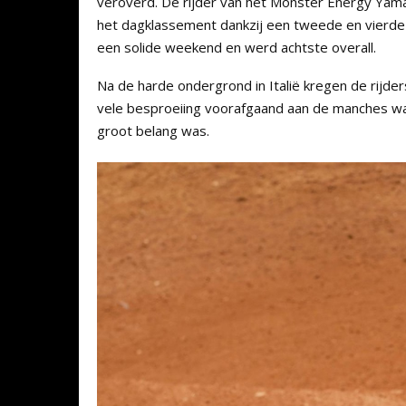
veroverd. De rijder van het Monster Energy Yam
het dagklassement dankzij een tweede en vierde
een solide weekend en werd achtste overall.
Na de harde ondergrond in Italië kregen de rijde
vele besproeiing voorafgaand aan de manches wa
groot belang was.