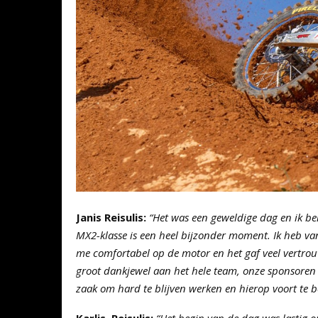
Janis Reisulis:
“Het was een geweldige dag en ik ben
MX2-klasse is een heel bijzonder moment. Ik heb va
me comfortabel op de motor en het gaf veel vertro
groot dankjewel aan het hele team, onze sponsoren en
zaak om hard te blijven werken en hierop voort te 
Karlis
Reisulis:
“Het begin van de dag was lastig 