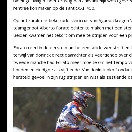
bleek gelukkig minder ernstig dan aanvankelijk werd gevree
rentree kon maken op de FanticXXF 450.
Op het karakteristieke rode kleicircuit van Agueda kregen 
teamgenoot Alberto Forato echter te maken met een ster
Beiden kwamen net tekort om mee te strijden voor een plaa
Forato reed in de eerste manche een solide wedstrijd en fi
terwijl Van doninck direct daarachter als veertiende over d
tweede manche had Forato meer moeite om het tempo va
houden en eindigde als vijftiende. Van doninck bleef ondank
hersteld gevoel in zijn rug strijden en wist als zestiende de