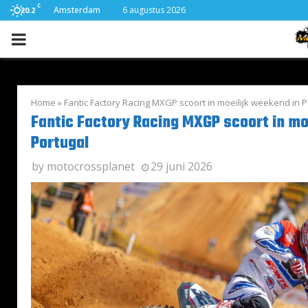
C
Amsterdam
6 augustus 2026
20.2
PRIMARY
MENU
Home
»
Fantic Factory Racing MXGP scoort in moeilijk weekend in P
Fantic Factory Racing MXGP scoort in mo
Portugal
by
motocrossplanet
29 juni 2026