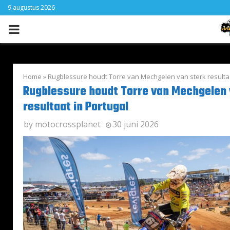
9 augustus 2026
PRIMARY
MENU
Home
»
Rugblessure houdt Torre van Mechgelen van sterk resultaa
Rugblessure houdt Torre van Mechgelen 
resultaat in Portugal
by
motocrossplanet
30 juni 2026