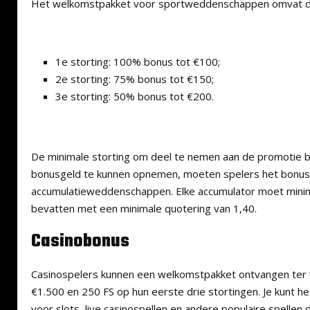
Het welkomstpakket voor sportweddenschappen omvat de
1e storting: 100% bonus tot €100;
2e storting: 75% bonus tot €150;
3e storting: 50% bonus tot €200.
De minimale storting om deel te nemen aan de promotie 
bonusgeld te kunnen opnemen, moeten spelers het bonus
accumulatieweddenschappen. Elke accumulator moet min
bevatten met een minimale quotering van 1,40.
Casinobonus
Casinospelers kunnen een welkomstpakket ontvangen ter
€1.500 en 250 FS op hun eerste drie stortingen. Je kunt h
voor slots, live casinospellen en andere populaire spellen d