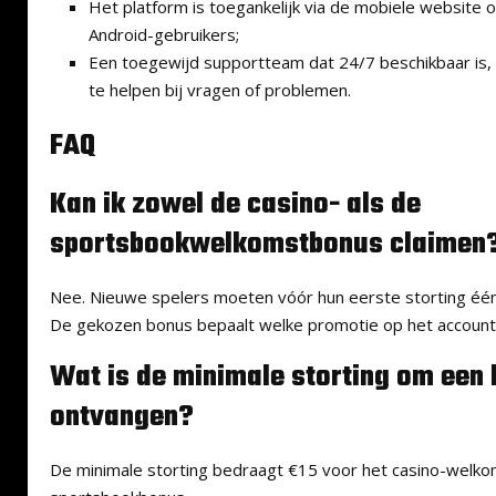
Het platform is toegankelijk via de mobiele website 
Android-gebruikers;
Een toegewijd supportteam dat 24/7 beschikbaar is, 
te helpen bij vragen of problemen.
FAQ
Kan ik zowel de casino- als de
sportsbookwelkomstbonus claimen
Nee. Nieuwe spelers moeten vóór hun eerste storting éé
De gekozen bonus bepaalt welke promotie op het account
Wat is de minimale storting om een 
ontvangen?
De minimale storting bedraagt €15 voor het casino-welk