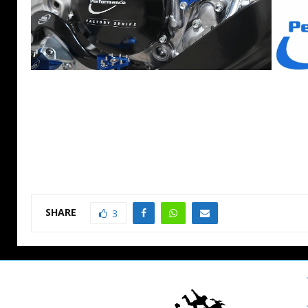
SHARE
3