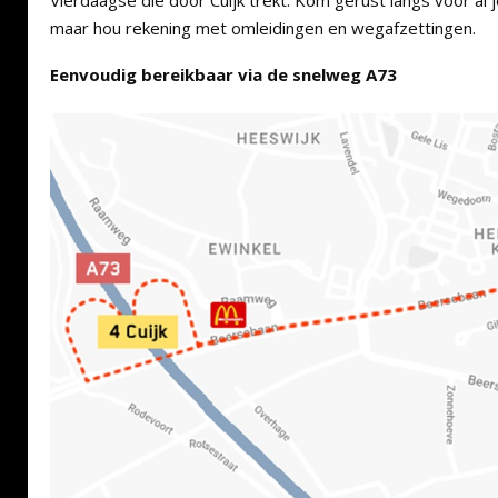
Vierdaagse die door Cuijk trekt. Kom gerust langs voor a
maar hou rekening met omleidingen en wegafzettingen.
Eenvoudig bereikbaar via de snelweg A73