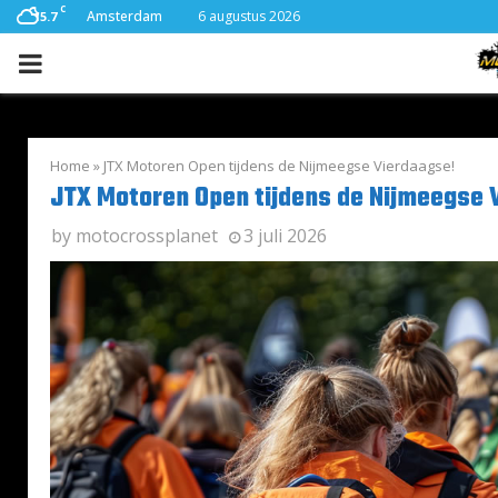
C
Amsterdam
6 augustus 2026
15.7
PRIMARY
MENU
Home
»
JTX Motoren Open tijdens de Nijmeegse Vierdaagse!
JTX Motoren Open tijdens de Nijmeegse 
by
motocrossplanet
3 juli 2026