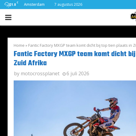
C
Amsterdam
7 augustus 2026
21.8
PRIMARY
MENU
Home
»
Fantic Factory MXGP team komt dicht bij top tien plaats in Z
Fantic Factory MXGP team komt dicht bij 
Zuid Afrika
by
motocrossplanet
6 juli 2026