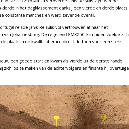
ap MX2 in Zuid-Afrika veroverde Janis Reisulis zijn tweede
 derde in het dagklassement dankzij een vierde en derde plaats 
ee constante manches en werd zevende overall.
tugal reisde Janis Reisulis vol vertrouwen af naar het
en van Johannesburg. De regerend EMX250-kampioen voelde zich 
de plaats in de kwalificatierace direct de toon voor een sterk
euw een goede start en kwam als vierde uit de eerste ronde.
ij zich los te maken van de achtervolgers en finishte hij overtuig