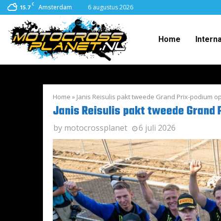
C
Amsterdam
6 augustus 2026
15.7
Home
Intern
Home
»
Janis Reisulis pakt tweede Grand Prix-podium op r
Janis Reisulis pakt tweede Grand P
by
motocrossplanet
6 juli 2026