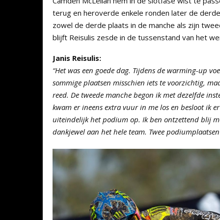
Camden McLellan hem in de slotfase wist te passe
terug en heroverde enkele ronden later de derde p
zowel de derde plaats in de manche als zijn twe
blijft Reisulis zesde in de tussenstand van het 
Janis Reisulis:
“Het was een goede dag. Tijdens de warming-up voe
sommige plaatsen misschien iets te voorzichtig, maa
reed. De tweede manche begon ik met dezelfde inste
kwam er ineens extra vuur in me los en besloot ik er
uiteindelijk het podium op. Ik ben ontzettend blij m
dankjewel aan het hele team. Twee podiumplaatsen o