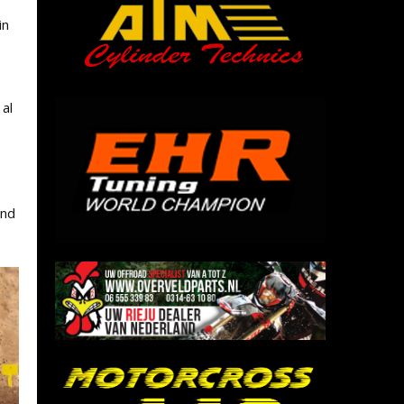
in
al
end