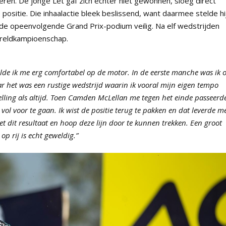
ren. De jonge Let gaf zich echter niet gewonnen, sloeg direct
ositie. Die inhaalactie bleek beslissend, want daarmee stelde hi
ede opeenvolgende Grand Prix-podium veilig. Na elf wedstrijden
wereldkampioenschap.
lde ik me erg comfortabel op de motor. In de eerste manche was ik 
r het was een rustige wedstrijd waarin ik vooral mijn eigen tempo
lling als altijd. Toen Camden McLellan me tegen het einde passeerd
 vol voor te gaan. Ik wist de positie terug te pakken en dat leverde m
et dit resultaat en hoop deze lijn door te kunnen trekken. Een groot
p rij is echt geweldig.”