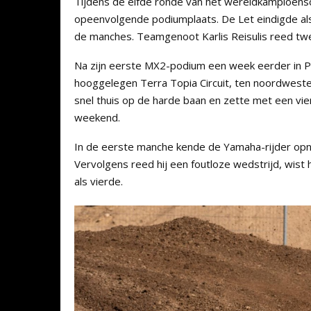
Tijdens de elfde ronde van het wereldkampioensch
opeenvolgende podiumplaats. De Let eindigde als
de manches. Teamgenoot Karlis Reisulis reed tw
Na zijn eerste MX2-podium een week eerder in Por
hooggelegen Terra Topia Circuit, ten noordwest
snel thuis op de harde baan en zette met een vier
weekend.
In de eerste manche kende de Yamaha-rijder opni
Vervolgens reed hij een foutloze wedstrijd, wist h
als vierde.