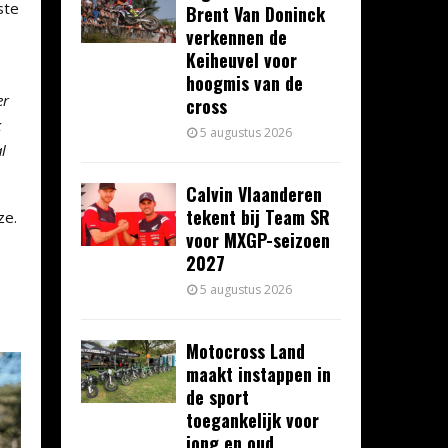
ste
Brent Van Doninck
verkennen de
Keiheuvel voor
hoogmis van de
er
cross
k
5 augustus 2026
l
Calvin Vlaanderen
tekent bij Team SR
ze.
voor MXGP-seizoen
2027
5 augustus 2026
Motocross Land
maakt instappen in
de sport
toegankelijk voor
jong en oud