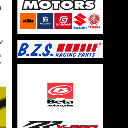
j
op
e,
e