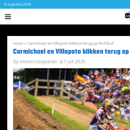
8 augustus 2026
PRIMARY
MENU
Home
»
Carmichael en Villopoto blikken terug op Red Bud
Carmichael en Villopoto blikken terug op
by
motocrossplanet
7 juli 2026