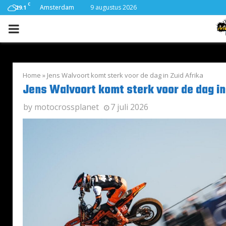
C
Amsterdam
9 augustus 2026
29.1
PRIMARY
MENU
Home
»
Jens Walvoort komt sterk voor de dag in Zuid Afrika
Jens Walvoort komt sterk voor de dag in
by
motocrossplanet
7 juli 2026