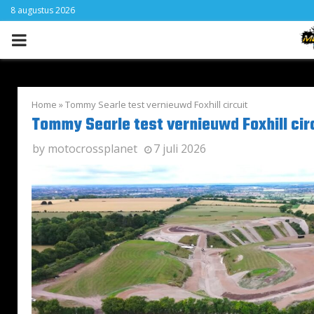
8 augustus 2026
PRIMARY
MENU
Home
»
Tommy Searle test vernieuwd Foxhill circuit
Tommy Searle test vernieuwd Foxhill cir
by
motocrossplanet
7 juli 2026